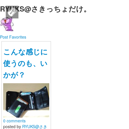
RYUKS@さきっちょだけ。
SEAL brand JAPAN公式SNS
ログイン
新規登録
Post
Favorites
こんな感じに
ストリーム
使うのも、い
HOT
その他
かが？
NEW
このコミュニティについて
REVOLVER
SEAL brand JAPAN公式SNS
TAGS
ヘルプ
SEAL brand JAPAN公式のコミュニティサイトです。
利用規約
0 comments
posted by
RYUKS@さき
ログイン
新規登録
プライバシーポリシー