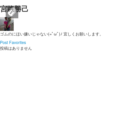
宮路勝己
SEAL brand JAPAN公式SNS
SEAL brand JAPAN公式SNS
SEAL brand JAPAN公式のコミュニティサイトです。
ログイン
ゴムのにほい嫌いじゃない(=ﾟωﾟ)ﾉ 宜しくお願いします。
新規登録
ログイン
新規登録
Post
Favorites
投稿はありません
ストリーム
HOT
その他
NEW
このコミュニティについて
REVOLVER
TAGS
ヘルプ
利用規約
プライバシーポリシー