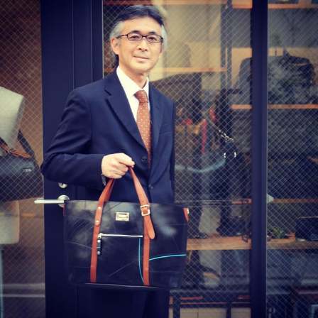
SEAL brand JAPAN公式SNS
ログイン
新規登録
ストリーム
HOT
その他
NEW
このコミュニティについて
REVOLVER
TAGS
ヘルプ
利用規約
プライバシーポリシー