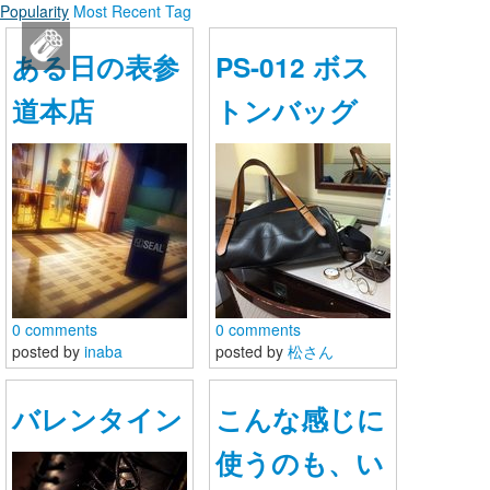
Popularity
Most Recent
Tag
SEAL brand JAPAN公式SNS
ある日の表参
PS-012 ボス
ログイン
道本店
トンバッグ
新規登録
ストリーム
HOT
その他
NEW
このコミュニティについて
REVOLVER
0 comments
0 comments
posted by
inaba
posted by
松さん
TAGS
ヘルプ
バレンタイン
こんな感じに
利用規約
使うのも、い
プライバシーポリシー