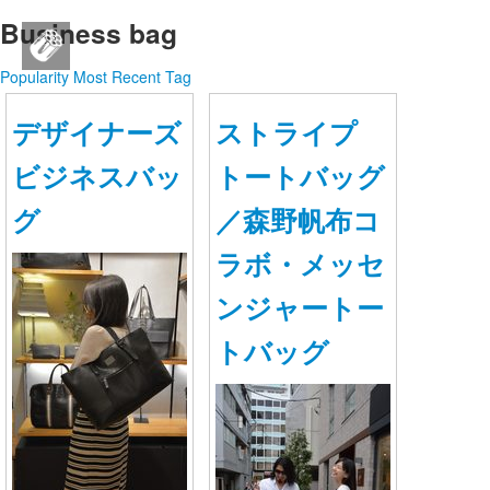
Business bag
SEAL brand JAPAN公式SNS
Popularity
Most Recent
Tag
ログイン
デザイナーズ
ストライプ
新規登録
ビジネスバッ
トートバッグ
ストリーム
グ
／森野帆布コ
HOT
その他
ラボ・メッセ
ンジャートー
NEW
このコミュニティについて
REVOLVER
トバッグ
TAGS
ヘルプ
利用規約
プライバシーポリシー