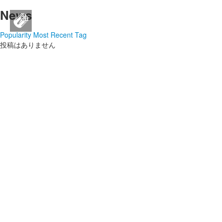
News
SEAL brand JAPAN公式SNS
ログイン
新規登録
Popularity
Most Recent
Tag
ログイン
投稿はありません
新規登録
ストリーム
HOT
その他
NEW
このコミュニティについて
REVOLVER
TAGS
ヘルプ
利用規約
プライバシーポリシー