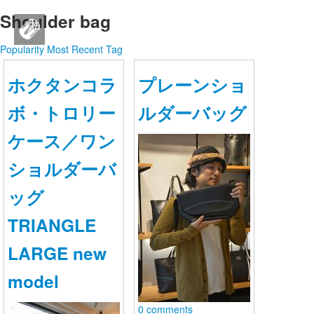
Shoulder bag
SEAL brand JAPAN公式SNS
Popularity
Most Recent
Tag
ログイン
ホクタンコラ
プレーンショ
新規登録
ボ・トロリー
ルダーバッグ
ストリーム
ケース／ワン
HOT
その他
ショルダーバ
ッグ
NEW
このコミュニティについて
REVOLVER
TRIANGLE
TAGS
ヘルプ
LARGE new
利用規約
model
0 comments
プライバシーポリシー