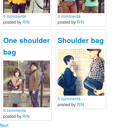
0 comments
0 comments
posted by
R/N
posted by
R/N
One shoulder
Shoulder bag
bag
SEAL brand JAPAN公式SNS
SEAL brand JAPAN公式のコミュニティサイトです。
0 comments
posted by
R/N
0 comments
posted by
R/N
ログイン
新規登録
Next