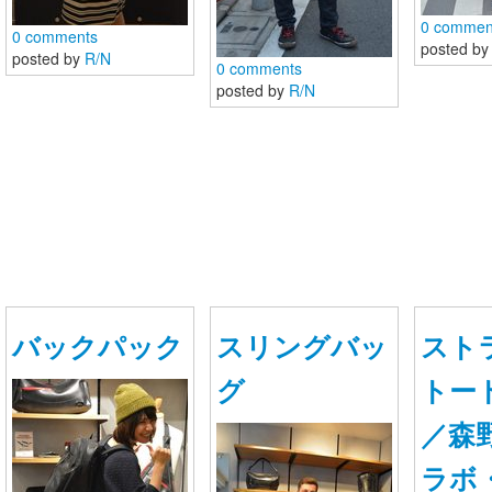
0 commen
0 comments
posted b
お問い合わせ
posted by
R/N
0 comments
posted by
R/N
バックパック
スリングバッ
スト
グ
トー
／森
ラボ