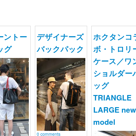
ーントー
デザイナーズ
ホクタンコ
ッグ
バックパック
ボ・トロリ
ケース／ワ
ショルダー
ッグ
TRIANGLE
LARGE new
model
0 comments