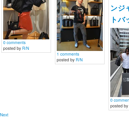
ンジ
トバ
0 comments
posted by
R/N
1 comments
posted by
R/N
SEAL b
SEAL brand 
0 commen
posted b
Next