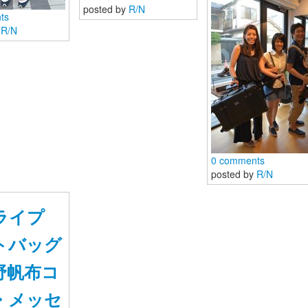
posted by
R/N
ts
y
R/N
0 comments
posted by
R/N
ライプ
トバッグ
野帆布コ
・メッセ