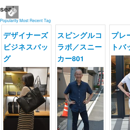
seal
SEAL brand JAPAN公式SNS
Popularity
Most Recent
Tag
ログイン
デザイナーズ
スピングルコ
プレ
新規登録
ビジネスバッ
ラボ／スニー
トバ
ストリーム
グ
カー801
HOT
その他
NEW
このコミュニティについて
REVOLVER
TAGS
ヘルプ
利用規約
プライバシーポリシー